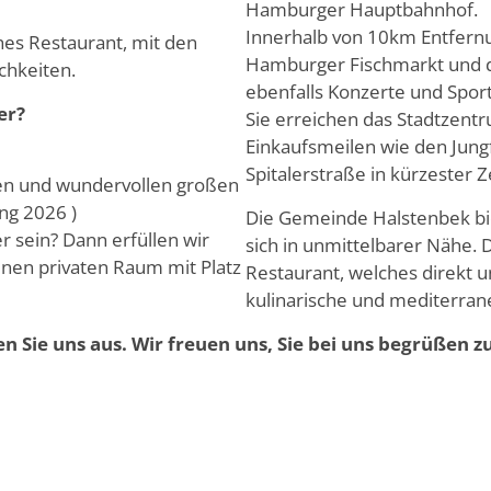
Hamburger Hauptbahnhof.
Innerhalb von 10km Entfernun
hes Restaurant, mit den
Hamburger Fischmarkt und d
chkeiten.
ebenfalls Konzerte und Sport
er?
Sie erreichen das Stadtzent
Einkaufsmeilen wie den Jung
Spitalerstraße in kürzester Ze
en und wundervollen großen
ang 2026 )
Die Gemeinde Halstenbek bie
er sein? Dann erfüllen wir
sich in unmittelbarer Nähe. 
nen privaten Raum mit Platz
Restaurant, welches direkt u
kulinarische und mediterrane
n Sie uns aus. Wir freuen uns, Sie bei uns begrüßen zu